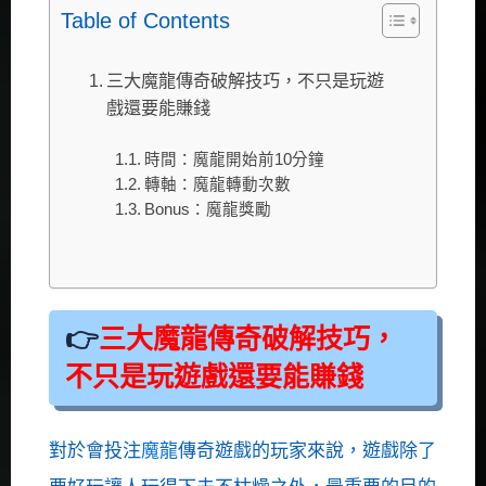
Table of Contents
三大魔龍傳奇破解技巧，不只是玩遊
戲還要能賺錢
時間：魔龍開始前10分鐘
轉軸：魔龍轉動次數
Bonus：魔龍獎勵
三大魔龍傳奇破解技巧，
不只是玩遊戲還要能賺錢
對於會投注
魔龍
傳奇遊戲的玩家來說，遊戲除了