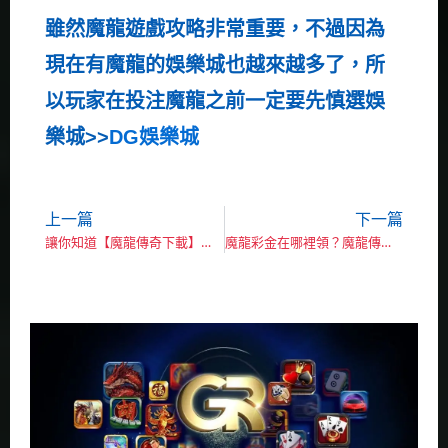
雖然魔龍遊戲攻略非常重要，不過因為
現在有魔龍的娛樂城也越來越多了，所
以玩家在投注魔龍之前一定要先慎選娛
樂城>>
DG娛樂城
上一篇
下一篇
上一頁
下
讓你知道【魔龍傳奇下載】可以下載到那些外掛程式！
魔龍彩金在哪裡領？魔龍傳奇真的會開獎嗎？