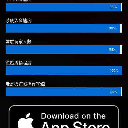
99%
系統入金速度
98%
常駐玩家人數
98%
遊戲流暢程度
100%
老虎機遊戲排行PR值
99%