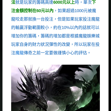
法
就是玩家的籌碼高達
6000元以上
時，單次
下
注金額控制在60元以內
，如果超過1000元被魔
龍咬走那就換一台投注，但是如果玩家投注魔龍
的輸贏浮動範圍較小，約在10%以內的話就可以
增加你的籌碼，籌碼的增加都是根據魔龍娛樂城
玩家自身的財力狀況彈性的改變，所以玩家在投
注
魔龍
傳奇之前一定要做謹慎小心的評估。