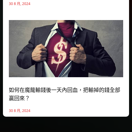
30 8 月, 2024
如何在魔龍輸錢後一天內回血，把輸掉的錢全部
贏回來？
30 8 月, 2024