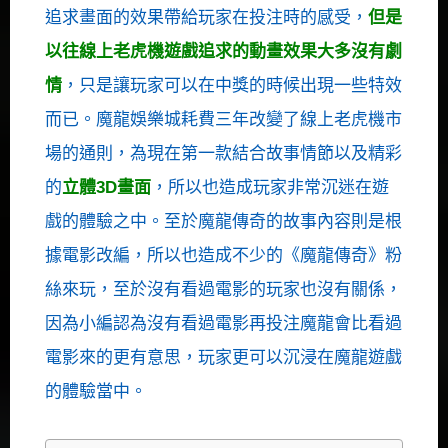
追求畫面的效果帶給玩家在投注時的感受，
但是
以往線上老虎機遊戲追求的動畫效果大多沒有劇
情
，只是讓玩家可以在中獎的時候出現一些特效
而已。魔龍娛樂城耗費三年改變了線上老虎機市
場的通則，為現在第一款結合故事情節以及精彩
的
立體3D畫面
，所以也造成玩家非常沉迷在遊
戲的體驗之中。至於魔龍傳奇的故事內容則是根
據電影改編，所以也造成不少的《魔龍傳奇》粉
絲來玩，至於沒有看過電影的玩家也沒有關係，
因為小編認為沒有看過電影再投注魔龍會比看過
電影來的更有意思，玩家更可以沉浸在魔龍遊戲
的體驗當中。