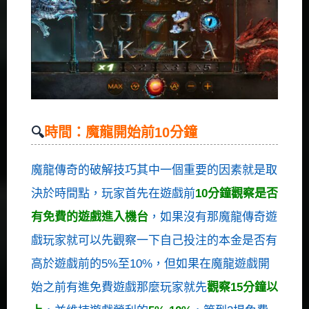
時間：魔龍開始前10分鐘
魔龍傳奇的破解技巧其中一個重要的因素就是取
決於時間點，玩家首先在遊戲前
10分鐘觀察是否
有免費的遊戲進入機台
，如果沒有那魔龍傳奇遊
戲玩家就可以先觀察一下自己投注的本金是否有
高於遊戲前的5%至10%，但如果在魔龍遊戲開
始之前有進免費遊戲那麼玩家就先
觀察15分鐘以