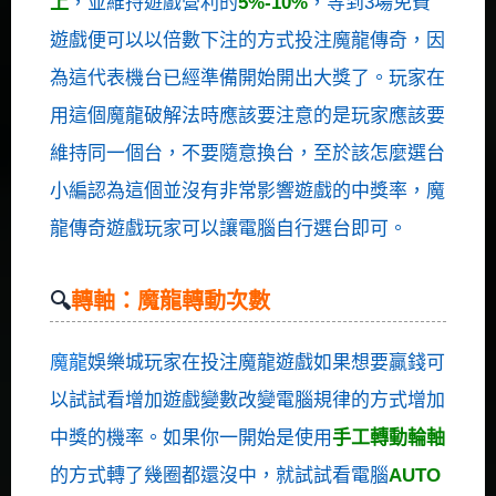
上
，並維持遊戲營利的
5%-10%
，等到3場免費
遊戲便可以以倍數下注的方式投注魔龍傳奇，因
為這代表機台已經準備開始開出大獎了。玩家在
用這個魔龍破解法時應該要注意的是玩家應該要
維持同一個台，不要隨意換台，至於該怎麼選台
小編認為這個並沒有非常影響遊戲的中獎率，魔
龍傳奇遊戲玩家可以讓電腦自行選台即可。
轉軸：魔龍轉動次數
魔龍
娛樂城玩家在投注魔龍遊戲如果想要贏錢可
以試試看增加遊戲變數改變電腦規律的方式增加
中獎的機率。如果你一開始是使用
手工轉動輪軸
的方式轉了幾圈都還沒中，就試試看電腦
AUTO