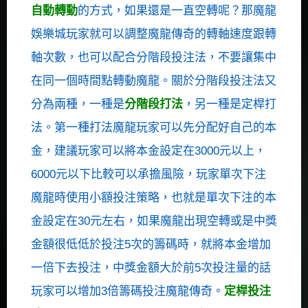
自動轉動
的方式，如果還是一直空轉呢？那魔龍
娛樂城玩家就可以調整魔龍傳奇的轉軸速度跟轉
軸次數，也可以配合分階段投注法，不要讓集中
在同一個時間點轉動魔龍。關於分階段投注法又
分為兩種，一種是
分階段打法
，另一種是定桿打
法。第一種打法魔龍玩家可以先分配好自己的本
金，建議玩家可以將本金設定在3000元以上，
6000元以下比較可以承擔風險，玩家單次下注
魔龍時使用小額投注策略，也就是單次下注的本
金設定在30元左右，如果魔龍出現空轉或是中獎
金額很低低於投注5次的籌碼時，就將本金增加
一倍下去投注，中獎金額大於前5次投注量的話
玩家可以增加3倍籌碼投注魔龍傳奇。
定桿投注