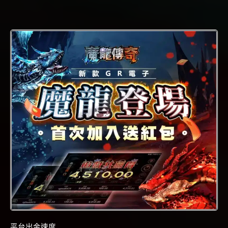
平台出金速度